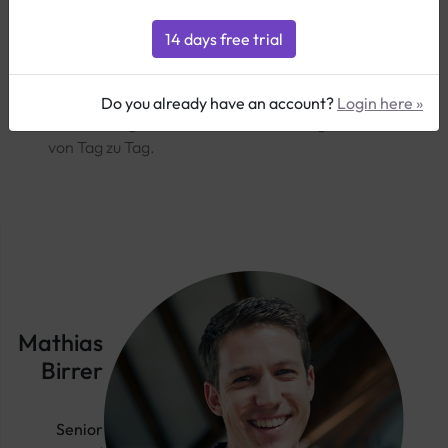
Wir von 2PEAK haben eine klare Philosophie: Wir
zeigen Ihnen unter allen Umständen den besten
Weg, um in Topform zu Ihrem Saisonhöhepunkt zu
kommen. Dabei sind Sie der Maßstab. Sie geben
Do you already have an account?
Login here »
das Zeitbudget und die Ziele vor, wir begleiten Sie
von Tag zu Tag.
Mathias
Birrer
Senior