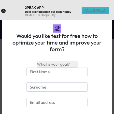
2PEAK APP
ANSCHAUEN
×
Dein Trainingsplan auf dem Handy
REGISTER ON 2PEAK
GRATIS - In Google Play
Would you like test for free how to
optimize your time and improve your
form?
14 days free trial
Login
Das 2PEAK Team