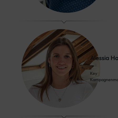
Alessia Ha
Key
Kampagnenma