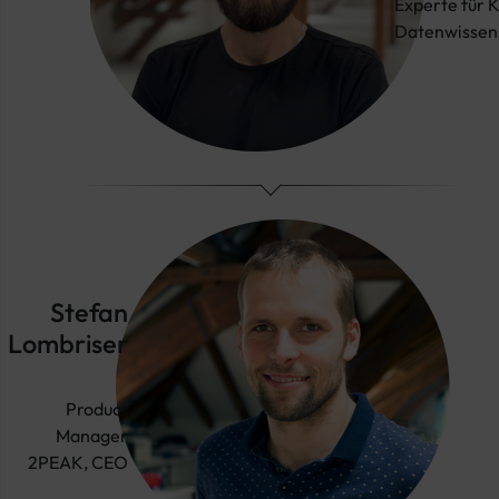
Experte für K
Datenwissen
Stefan
Lombriser
Product
Manager
2PEAK, CEO