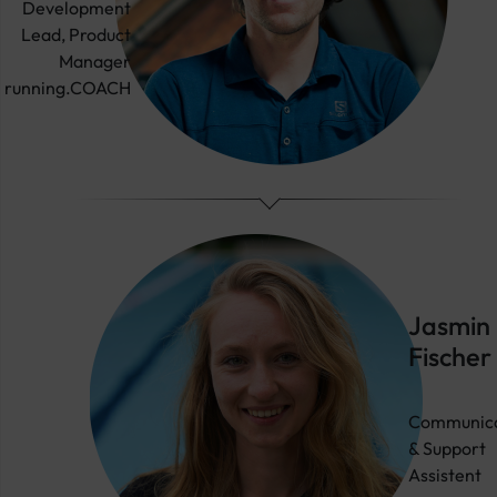
Development
Lead, Product
Manager
running.COACH
Jasmin
Fischer
Communica
& Support
Assistent