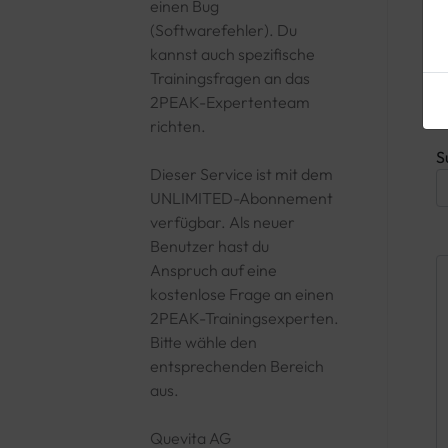
einen Bug
(Softwarefehler). Du
kannst auch spezifische
Trainingsfragen an das
2PEAK-Expertenteam
richten.
S
Dieser Service ist mit dem
UNLIMITED-Abonnement
verfügbar. Als neuer
Benutzer hast du
Anspruch auf eine
kostenlose Frage an einen
2PEAK-Trainingsexperten.
Bitte wähle den
entsprechenden Bereich
aus.
Quevita AG