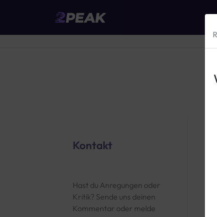
R
Kontakt
Y
Hast du Anregungen oder
Kritik? Sende uns deinen
Y
Kommentar oder melde