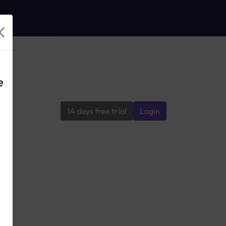
e
14 days free trial
Login